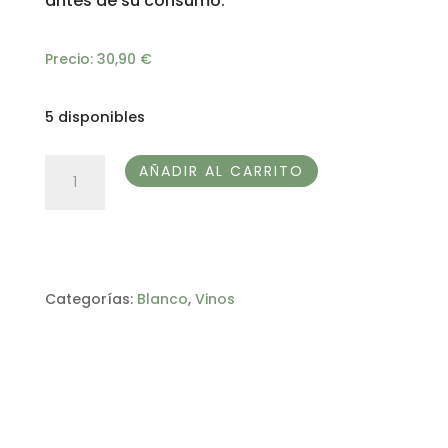
antes de su consumo.
Precio:
30,90
€
5 disponibles
LA
AÑADIR AL CARRITO
POLA
D.O.
RIBEIRA
SACRA
Categorías:
Blanco
,
Vinos
cantidad