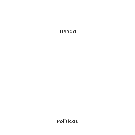
Tienda
Tienda
Mi cuenta
Carrito
Finalizar compra
Contacta
Políticas