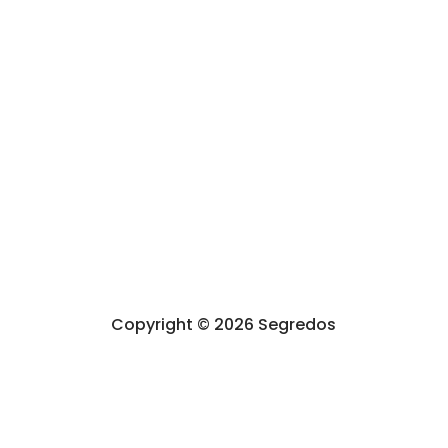
Política de privacidad
Aviso legal
Política cookies
Términos y Condiciones de compra
Derecho de desistimiento
Accesibilidad
Copyright © 2026 Segredos