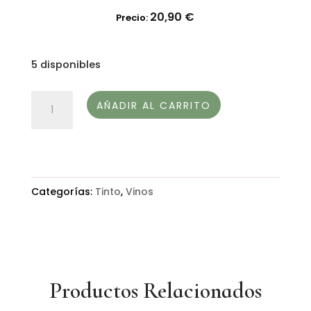
20,90
€
Precio:
5 disponibles
NAI
AÑADIR AL CARRITO
MENCÍA
D.O.
RIBEIRA
SACRA
Categorías:
Tinto
,
Vinos
cantidad
Productos Relacionados