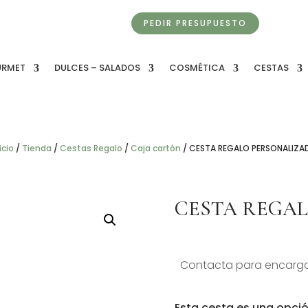
PEDIR PRESUPUESTO
URMET
DULCES – SALADOS
COSMÉTICA
CESTAS
icio
/
Tienda
/
Cestas Regalo
/
Caja cartón
/
CESTA REGALO PERSONALIZA
CESTA REGA
Contacta para encarga
Esta cesta es una opció