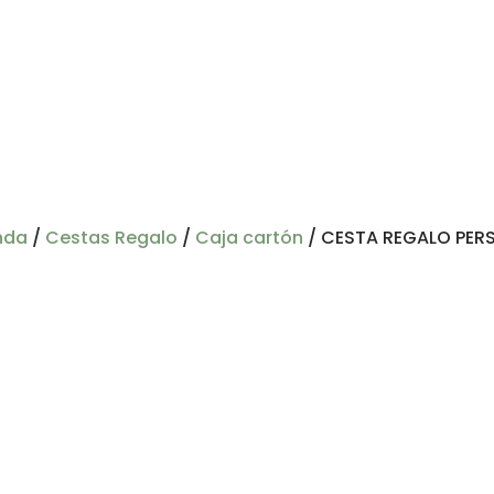
nda
/
Cestas Regalo
/
Caja cartón
/
CESTA REGALO PER