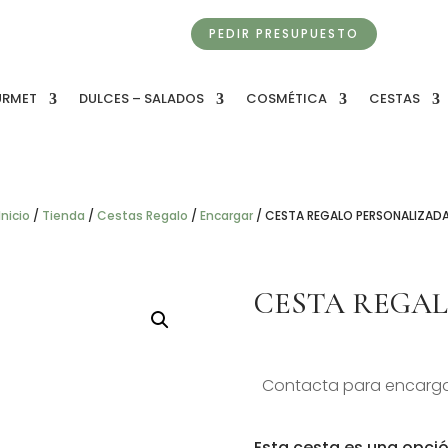
PEDIR PRESUPUESTO
URMET
DULCES – SALADOS
COSMÉTICA
CESTAS
Inicio
/
Tienda
/
Cestas Regalo
/
Encargar
/
CESTA REGALO PERSONALIZAD
CESTA REGA
Contacta para encarga
Esta cesta es una opció