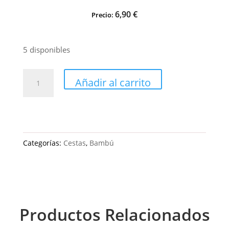
6,90
€
Precio:
5 disponibles
CESTO
Añadir al carrito
DE
MIMBRE
PEQUEÑO
(21,5cm.
Categorías:
Cestas
,
Bambú
de
Diámetro)
cantidad
Productos Relacionados