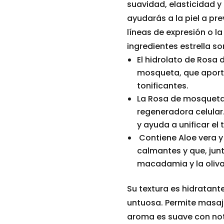
suavidad, elasticidad y 
ayudarás a la piel a pre
líneas de expresión o l
ingredientes estrella so
El hidrolato de Rosa
mosqueta, que aport
tonificantes.
La Rosa de mosqueta
regeneradora celular
y ayuda a unificar el 
Contiene Aloe vera y
calmantes y que, junt
macadamia y la oliva,
Su textura es hidratant
untuosa. Permite masaje
aroma es suave con not