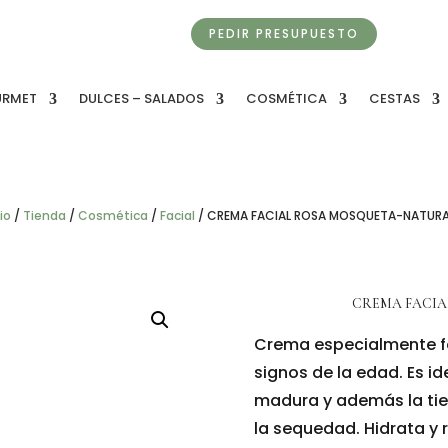
PEDIR PRESUPUESTO
URMET
DULCES – SALADOS
COSMÉTICA
CESTAS
cio
/
Tienda
/
Cosmética
/
Facial
/
CREMA FACIAL ROSA MOSQUETA-NATURA
CREMA FACIA
Crema especialmente fo
signos de la edad. Es id
madura y además la tie
la sequedad. Hidrata y r