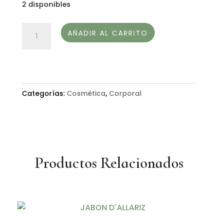
2 disponibles
LECHE
AÑADIR AL CARRITO
CORPORAL
100%
GALLEGA
MUUHLLOA
Categorías:
Cosmética
,
Corporal
cantidad
Productos Relacionados