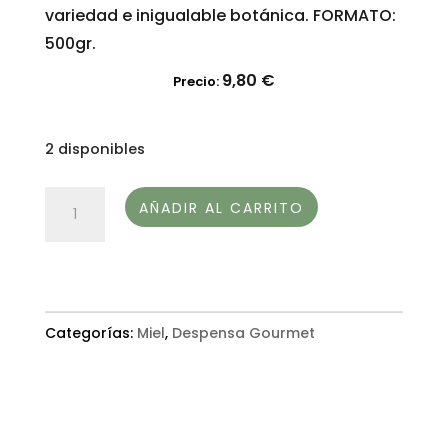
variedad e inigualable botánica. FORMATO:
500gr.
9,80
€
Precio:
2 disponibles
MIEL
AÑADIR AL CARRITO
DE
FLORES
DE
ALTA
Categorías:
Miel
,
Despensa Gourmet
MONTAÑA-
CASA
DA
TORRE