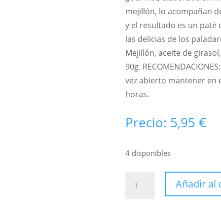
mejillón, lo acompañan d
y el resultado es un paté
las delicias de los palad
Mejillón, aceite de girasol
90g. RECOMENDACIONES: C
vez abierto mantener en e
horas.
Precio:
5,95
€
4 disponibles
PATÉ
Añadir al 
DE
MEJILLONES-
AR