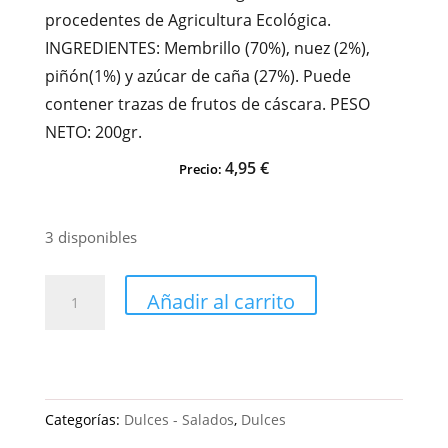
procedentes de Agricultura Ecológica.
INGREDIENTES: Membrillo (70%), nuez (2%),
piñón(1%) y azúcar de caña (27%). Puede
contener trazas de frutos de cáscara. PESO
NETO: 200gr.
4,95
€
Precio:
3 disponibles
MEMBRILLO
Añadir al carrito
CON
NUECES
Y
PIÑONES-
Categorías:
Dulces - Salados
,
Dulces
BARONCELI