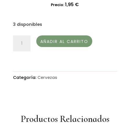
1,95
€
Precio:
3 disponibles
CERVEZA
AÑADIR AL CARRITO
ECOLÓGICA
SIN
ALCOHOL
MARCELA
Categoría:
Cervezas
Y
ELISA-
CELEBRIDADE
GALEGA
cantidad
Productos Relacionados