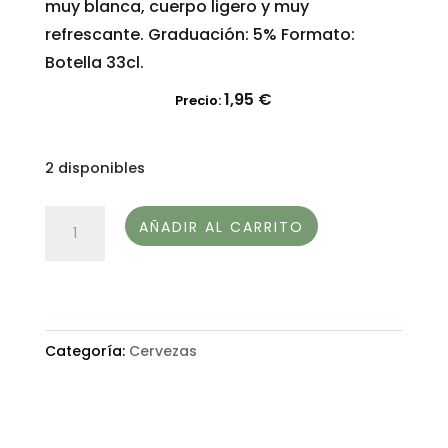
muy blanca, cuerpo ligero y muy
refrescante. Graduación: 5% Formato:
Botella 33cl.
1,95
€
Precio:
2 disponibles
CERVEZA
AÑADIR AL CARRITO
ECOLÓGICA
DE
SARRACENO
SARA
Categoría:
Cervezas
LEIROS-
CELEBRIDADE
GALEGA
cantidad