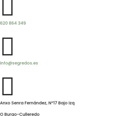

620 864 349

info@segredos.es

Anxo Senra Fernández, Nº17 Bajo Izq
O Burgo-Culleredo