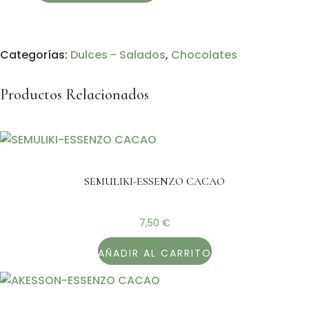
ROCAS
CHOCOART
cantidad
Categorías:
Dulces - Salados
,
Chocolates
Productos Relacionados
SEMULIKI-ESSENZO CACAO
7,50
€
AÑADIR AL CARRITO