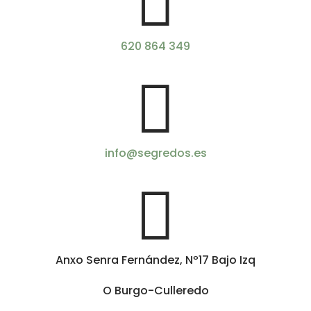

620 864 349

info@segredos.es

Anxo Senra Fernández, Nº17 Bajo Izq
O Burgo-Culleredo